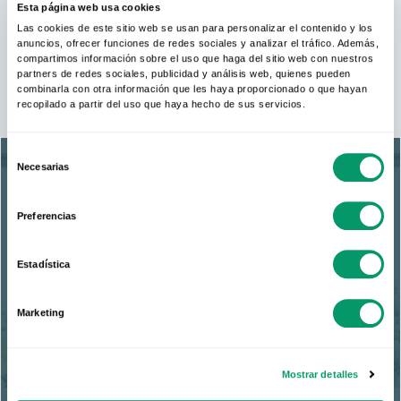
Esta página web usa cookies
Las cookies de este sitio web se usan para personalizar el contenido y los
anuncios, ofrecer funciones de redes sociales y analizar el tráfico. Además,
compartimos información sobre el uso que haga del sitio web con nuestros
partners de redes sociales, publicidad y análisis web, quienes pueden
combinarla con otra información que les haya proporcionado o que hayan
recopilado a partir del uso que haya hecho de sus servicios.
Selección
Necesarias
de
consentimiento
Preferencias
Seja do Club
Estadística
Kömmerling
Marketing
Os profissionais da janela líderes
do setor já formam parte do Club
Mostrar detalles