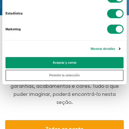
Estadística
Marketing
Mostrar detalles
Quer saber mais?
Aceptar y cerrar
Os sistemas Kömmerling escondem todo um
Permitir la selección
mundo de possibilidades: altas prestações,
garantias, acabamentos e cores. Tudo o que
puder imaginar, poderá encontrá-lo nesta
seção.
Todos os posts