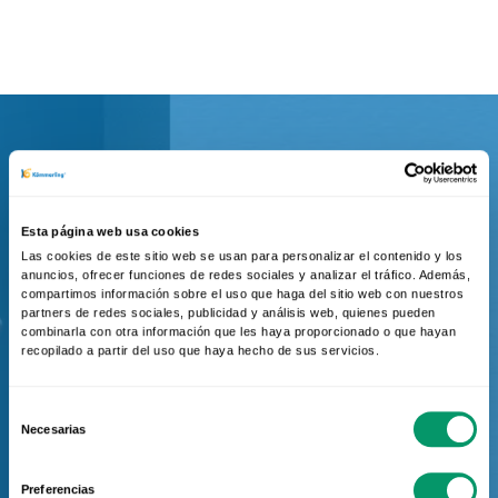
Trabalhar na
Kömmerling : um
Esta página web usa cookies
Las cookies de este sitio web se usan para personalizar el contenido y los
projeto de vida
anuncios, ofrecer funciones de redes sociales y analizar el tráfico. Además,
compartimos información sobre el uso que haga del sitio web con nuestros
partners de redes sociales, publicidad y análisis web, quienes pueden
Mande-nos os seus dados para
combinarla con otra información que les haya proporcionado o que hayan
recopilado a partir del uso que haya hecho de sus servicios.
futuras ofertas.
Selección
Necesarias
de
Ir al formulario
consentimiento
Preferencias