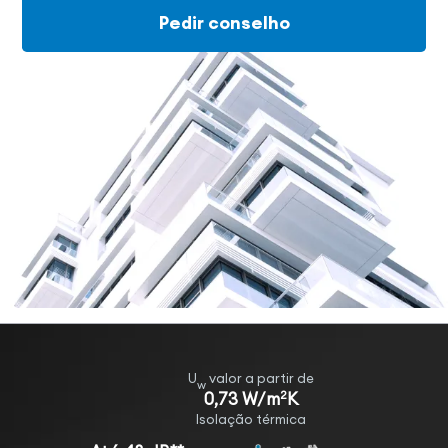
Pedir conselho
U
valor a partir de
w
2
0,73 W/m
K
Isolação térmica