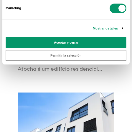
Marketing
26 ABR 2021
NOTÍCIAS
Mostrar detalles
Bosque de Atocha, um
edifício...
Aceptar y cerrar
Desenhado por Morph Estudio e
Permitir la selección
construído por Acciona, Bosque de
Atocha é um edifício residencial...