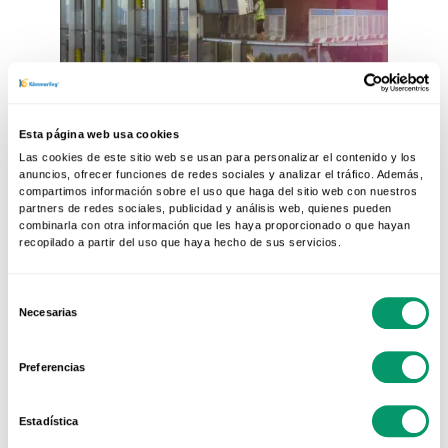
30 AGO 2021
CARPINTARIA EM PVC
Construção industrializada: o
Esta página web usa cookies
que...
Las cookies de este sitio web se usan para personalizar el contenido y los
anuncios, ofrecer funciones de redes sociales y analizar el tráfico. Además,
Ouvimos falar cada vez mais sobre as
compartimos información sobre el uso que haga del sitio web con nuestros
partners de redes sociales, publicidad y análisis web, quienes pueden
transformações que o sector da
combinarla con otra información que les haya proporcionado o que hayan
recopilado a partir del uso que haya hecho de sus servicios.
construção está a sofrer, tal...
Selección
Necesarias
de
consentimiento
Preferencias
Estadística