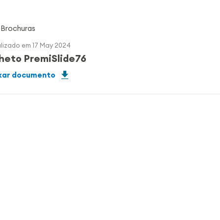
Brochuras
lizado em 17 May 2024
lheto PremiSlide76
xar documento