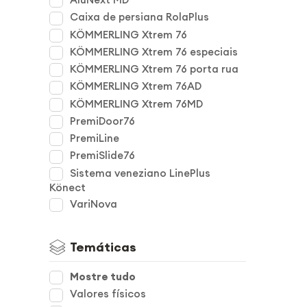
Caixa de persiana RolaPlus
KÖMMERLING Xtrem 76
KÖMMERLING Xtrem 76 especiais
KÖMMERLING Xtrem 76 porta rua
KÖMMERLING Xtrem 76AD
KÖMMERLING Xtrem 76MD
PremiDoor76
PremiLine
PremiSlide76
Sistema veneziano LinePlus
Könect
VariNova
Temáticas
Mostre tudo
Valores físicos