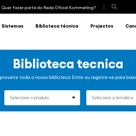
Quer fazer parte do Rede Oficial Kömmerling?
Sistemas
Biblioteca técnica
Projectos
Cana
Biblioteca tecnica
proveite toda a nossa biblioteca
Entre ou registre-se para baix