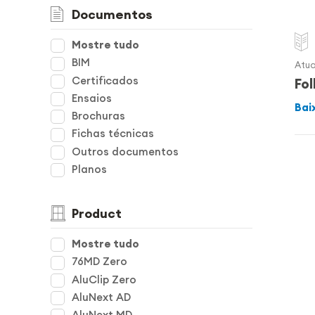
Documentos
Mostre tudo
BIM
Atua
Certificados
Fo
Ensaios
Bai
Brochuras
Fichas técnicas
Outros documentos
Planos
Product
Mostre tudo
76MD Zero
AluClip Zero
AluNext AD
AluNext MD